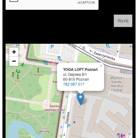
+
−
×
YOGA LOFT Poznań
ul. Gajowa 8/1
60-815 Poznań
782 087 017