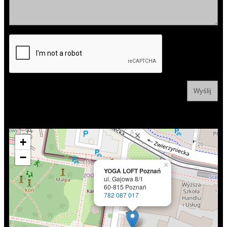
+
−
×
YOGA LOFT Poznań
ul. Gajowa 8/1
60-815 Poznań
782 087 017