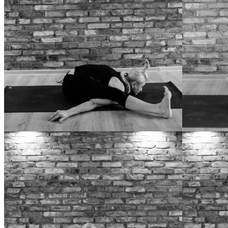
MARICHYASANA D
NAVASANA
KURMASANA
SUPTA KURM