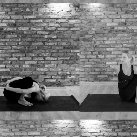
NA B
JANU SIRSASANA C