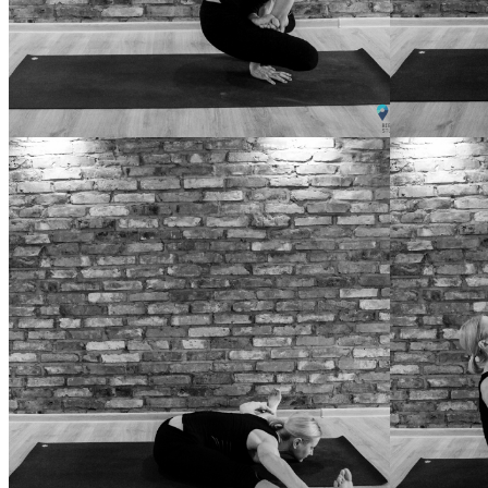
KUKKUTASANA
BADDHA KON