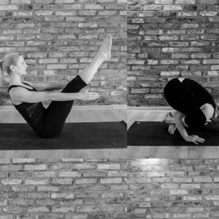
NA B
MARICHYASANA C