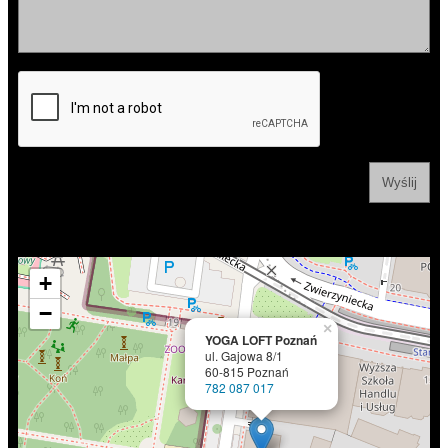
+
−
×
YOGA LOFT Poznań
ul. Gajowa 8/1
60-815 Poznań
782 087 017