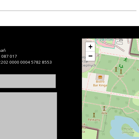
+
nań
−
 087 017
2202 0000 0004 5782 8553