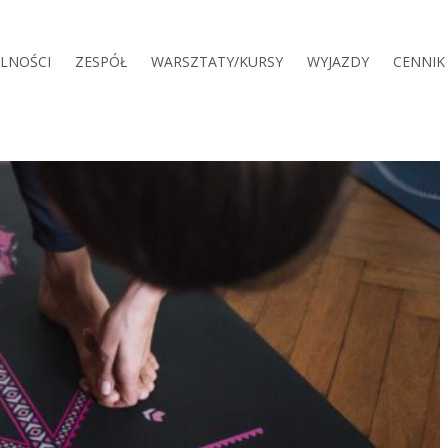
LNOŚCI
ZESPÓŁ
WARSZTATY/KURSY
WYJAZDY
CENNIK