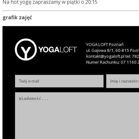
Na hot yogę zapraszamy w piątki o 20:15
grafik zajęć
YOGA LOFT Poznań
ul. Gajowa 8/1, 60-815 Poz
kontakt@yogaloft.pl
tel:
782
Numer Rachunku: 07 1160 