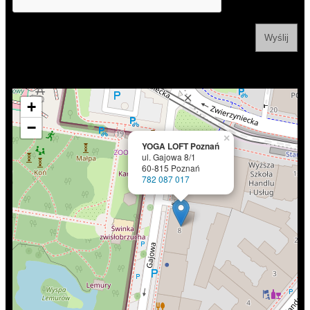
+
−
×
YOGA LOFT Poznań
ul. Gajowa 8/1
60-815 Poznań
782 087 017