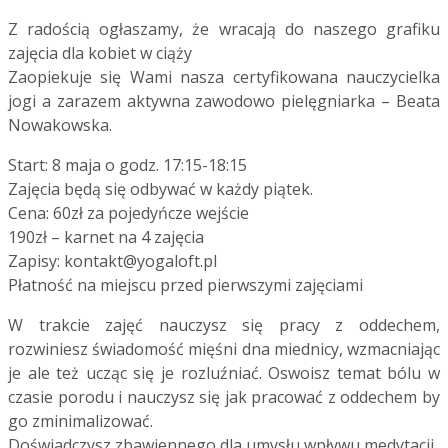
Z radością ogłaszamy, że wracają do naszego grafiku
zajęcia dla kobiet w ciąży
Zaopiekuje się Wami nasza certyfikowana nauczycielka
jogi a zarazem aktywna zawodowo pielęgniarka – Beata
Nowakowska.
Start: 8 maja o godz. 17:15-18:15
Zajęcia będą się odbywać w każdy piątek.
Cena: 60zł za pojedyńcze wejście
190zł – karnet na 4 zajęcia
Zapisy:
kontakt@yogaloft.pl
Płatność na miejscu przed pierwszymi zajęciami
W trakcie zajęć nauczysz się pracy z oddechem,
rozwiniesz świadomość mięśni dna miednicy, wzmacniając
je ale też ucząc się je rozluźniać. Oswoisz temat bólu w
czasie porodu i nauczysz się jak pracować z oddechem by
go zminimalizować.
Doświadczysz zbawiennego dla umysłu wpływu medytacji.