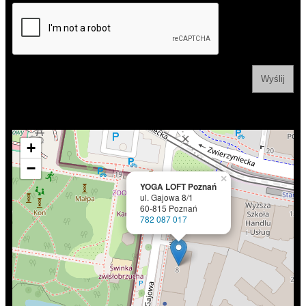
+
−
×
YOGA LOFT Poznań
ul. Gajowa 8/1
60-815 Poznań
782 087 017