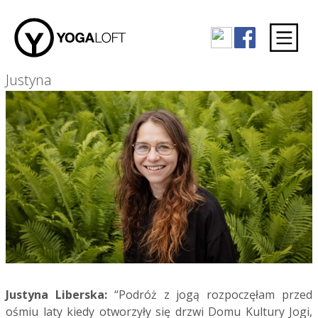
Justyna
Justyna Liberska:
“Podróż z jogą rozpoczęłam przed
ośmiu laty kiedy otworzyły się drzwi Domu Kultury Jogi,