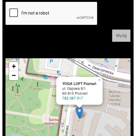
+
−
×
YOGA LOFT Poznań
ul. Gajowa 8/1
60-815 Poznań
782 087 017