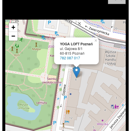
+
−
×
YOGA LOFT Poznań
ul. Gajowa 8/1
60-815 Poznań
782 087 017