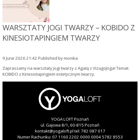
WARSZTATY JOGI TWARZY – KOBIDO Z
KINESIOTAPINGIEM TWARZY
9 June 2026 21:42
Published by
monika
Zapraszamy na warsztaty jogi twarzy z Agatą z VizagoJoga! Temat:
KOBIDO z Kinesiotapingiem estetycznym twarzy.
YOGA LOFT Poznań
ul. Gajowa 8/1, 60-815 Poznań
kontakt@yogaloft.pl
tel:
782 087 017
Numer Rachunku: 07 1160 2202 0000 0004 5782 8553