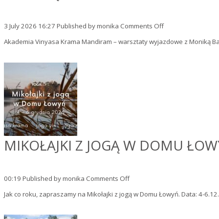
on
3 July 2026 16:27
Published by
monika
Comments Off
Akademia
Akademia Vinyasa Krama Mandiram – warsztaty wyjazdowe z Moniką Bali
VKM
–
4-
dniowe
warsztaty
wyjazdowe
z
Krystianem
Mesjaszem
i
Moniką
MIKOŁAJKI Z JOGĄ W DOMU ŁO
Balicką
on
00:19
Published by
monika
Comments Off
Mikołajki
Jak co roku, zapraszamy na Mikołajki z jogą w Domu Łowyń. Data: 4-6.
z
jogą
w