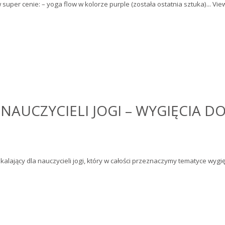
er cenie: – yoga flow w kolorze purple (została ostatnia sztuka)...
View
h
NAUCZYCIELI JOGI – WYGIĘCIA D
lający dla nauczycieli jogi, który w całości przeznaczymy tematyce wygięć