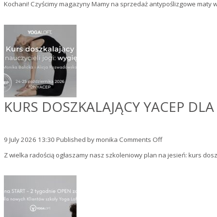
Kochani! Czyścimy magazyny Mamy na sprzedaż antypoślizgowe maty w sup
wyprzedaż
antypoślizgowyc
mat
do
jogi!
KURS DOSZKALAJĄCY YACEP DLA 
on
9 July 2026 13:30
Published by
monika
Comments Off
Kurs
Z wielka radością ogłaszamy nasz szkoleniowy plan na jesień: kurs doszka
doszkalający
YACEP
dla
nauczycieli
jogi
–
wygięcia