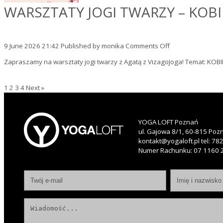
WARSZTATY JOGI TWARZY – KOB
on
9 June 2026 21:42
Published by
monika
Comments Off
Warsztaty
Zapraszamy na warsztaty jogi twarzy z Agatą z VizagoJoga! Temat: KOB
jogi
twarzy
–
1
2
3
4
Next »
KOBIDO
z
Kinesiotapingiem
twarzy
YOGA LOFT Poznań
ul. Gajowa 8/1, 60-815 Poz
kontakt@yogaloft.pl
tel:
782
Numer Rachunku: 07 1160 