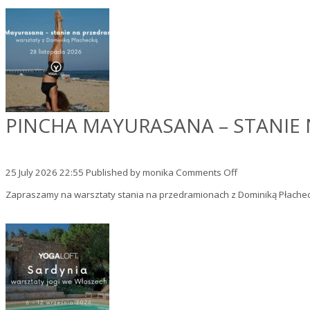
–
cykla
8
zajęć
dla
początkujących,
od
16
września!
PINCHA MAYURASANA – STANIE
on
25 July 2026 22:55
Published by
monika
Comments Off
Pincha
Zapraszamy na warsztaty stania na przedramionach z Dominiką Płacheck
Mayurasana
–
stanie
na
przedramionach,
warsztaty
z
Dominiką
Płachecką