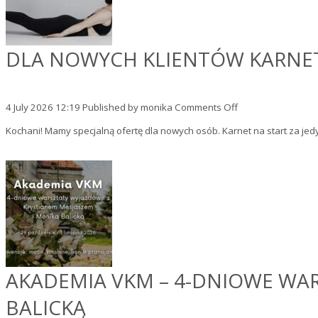
do
tyłu
DLA NOWYCH KLIENTÓW KARNET 
on
4 July 2026 12:19
Published by
monika
Comments Off
Dla
Kochani! Mamy specjalną ofertę dla nowych osób. Karnet na start za jed
nowych
Klientów
karnet
na
START
–
2
tygodnie
OPEN
za
100zł!
AKADEMIA VKM – 4-DNIOWE WA
BALICKĄ