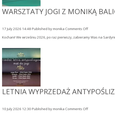
WARSZTATY JOGI Z MONIKĄ BALIC
on
17 July 2026 14:48
Published by
monika
Comments Off
Warsztaty
Kochani! We wrześniu 2026, po raz pierwszy, zabieramy Was na Sardyni
jogi
z
Moniką
Balicką
na
Sardynii,
6-
12.09.2026
LETNIA WYPRZEDAŻ ANTYPOŚLI
on
10 July 2026 12:30
Published by
monika
Comments Off
Letnia