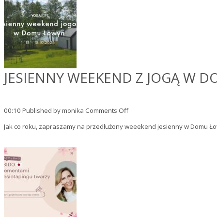
Domu
Łowyń
JESIENNY WEEKEND Z JOGĄ W 
on
00:10
Published by
monika
Comments Off
Jesienny
Jak co roku, zapraszamy na przedłużony weeekend jesienny w Domu Ło
weekend
z
jogą
w
Domu
Łowyń